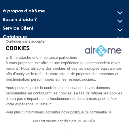
à propos d'air&me
Besoin d'aide ?
Service Client
Catalogue
Continuer sans accepter
COOKIES
Recevez nos offres spéciales !
air&me attache une importance particulière
Conseils pratiques, bons plans exclusifs et actus sur l’air
à vous proposer une offre et une expérience qui correspondent à vos
intérieur. Pas de spam, juré !
besoins. Nous utilisons des cookies et des technologies équivalentes
afin d’analyser le trafic de notre site et de proposer des contenus et
fonctionnalités personnalisés sur les réseaux sociaux.
Vous pouvez garder le contrôle sur l’utilisation de vos données
personnelles en configurant les cookies. Le fait de refuser les cookies
n’aura pas d’impact sur le fonctionnement du site mais peut altérer
votre expérience utilisateur.
Pour plus d’informations, consultez notre politique de confidentialité
Facebook
YouTube
Pinterest
Instagram
TikTok
Consentements certifiés par
air&me RGPD