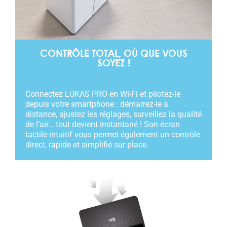
CONTRÔLE TOTAL, OÙ QUE VOUS
SOYEZ !
Connectez LUKAS PRO en Wi-Fi et pilotez-le
depuis votre smartphone : démarrez-le à
distance, ajustez les réglages, surveillez la qualité
de l’air… tout devient instantané ! Son écran
tactile intuitif vous permet également un contrôle
direct, rapide et simplifié sur place.