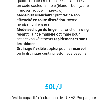
qualité de l’air en temps réel et l’affiche via
un code couleur simple (blanc = bon, jaune
= moyen, rouge = mauvais).
Mode nuit silencieux
: profitez de son
efficacité
en toute discrétion
, même
pendant votre sommeil.
Mode séchage du linge
: la fonction
swing
répartit l’air de manière optimale pour
sécher vos vêtements
rapidement et sans
les abîmer
.
Drainage flexible
: optez pour le
réservoir
ou le
drainage continu
, selon vos besoins.
50L/J
c'est la capacité d'extraction de LUKAS Pro par jour.