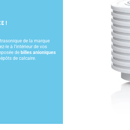
E !
ultrasonique de la marque
-le à l’intérieur de vos
omposée de
billes anioniques
dépôts de calcaire.