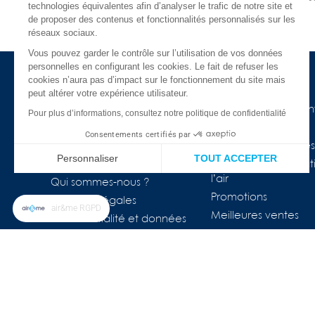
technologies équivalentes afin d’analyser le trafic de notre site et
En 24 ou 48h chez vous
de proposer des contenus et fonctionnalités personnalisés sur les
réseaux sociaux.
Vous pouvez garder le contrôle sur l’utilisation de vos données
personnelles en configurant les cookies. Le fait de refuser les
cookies n’aura pas d’impact sur le fonctionnement du site mais
à propos d'air&me
Besoin d'aide ?
peut altérer votre expérience utilisateur.
La société
Nos guides de l'air in
Pour plus d’informations, consultez notre politique de confidentialité
Air&me dans la presse
Lexique
Consentements certifiés par
Les distributeurs air&me
Appareils connectés
Personnaliser
TOUT ACCEPTER
Avis Clients ★★★★★
COVID-19 & purificat
l’air
Plateforme de Gestion du Consentement : Personnalisez vos Op
Axeptio consent
Qui sommes-nous ?
Promotions
Mentions légales
Notre plateforme vous permet d'adapter et de gérer vos paramètr
air&me RGPD
Meilleures ventes
Confidentialité et données
personnelles
FAQ
Nos marques
Le blog