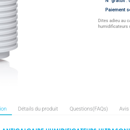
N° gratuit :
Paiement sé
Dites adieu au ca
humidificateurs 
ion
Détails du produit
Questions(FAQs)
Avis 