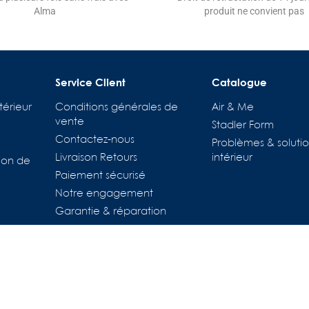
Alma
produit ne convient pas
Service Client
Catalogue
térieur
Conditions générales de
Air & Me
vente
Stadler Form
Contactez-nous
Problèmes & solutio
Livraison Retours
intérieur
ion de
Paiement sécurisé
tions
Notre engagement
es de confidentialité, en garantissant la conformité avec les régl
Garantie & réparation
Pièces détachées
Location