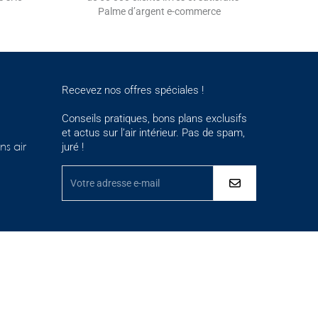
Palme d’argent e-commerce
Recevez nos offres spéciales !
Conseils pratiques, bons plans exclusifs
et actus sur l’air intérieur. Pas de spam,
juré !
ns air
ementations. Personnalisez vos préférences pour contrôler la maniè
Facebook
YouTube
Pinterest
Instagram
TikTok
EN