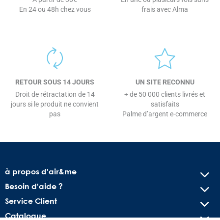
En 24 ou 48h chez vous
frais avec Alma
RETOUR SOUS 14 JOURS
UN SITE RECONNU
Droit de rétractation de 14
+ de 50 000 clients livrés et
jours si le produit ne convient
satisfaits
pas
Palme d’argent e-commerce
à propos d'air&me
Besoin d'aide ?
Service Client
Catalogue