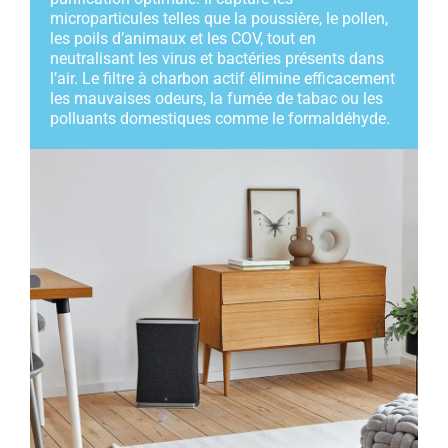
microparticules telles que la poussière, le pollen,
les poils d’animaux et les COV, tout en
neutralisant les virus et bactéries présents dans
l’air. Le filtre à charbon actif élimine efficacement
les mauvaises odeurs, la fumée de tabac ou les
polluants domestiques comme le formaldéhyde.