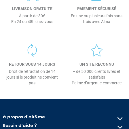
LIVRAISON GRATUITE
PAIEMENT SÉCURISÉ
À partir de 30€
En une ou plusieurs fois sans
En 24 ou 48h chez vous
frais avec Alma
RETOUR SOUS 14 JOURS
UN SITE RECONNU
Droit de rétractation de 14
+ de 50 000 clients livrés et
jours si le produit ne convient
satisfaits
pas
Palme d’argent e-commerce
à propos d'air&me
Besoin d'aide ?