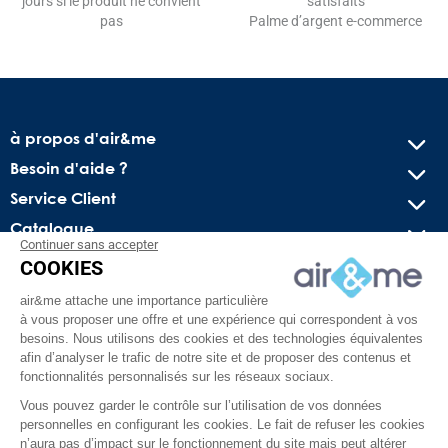
jours si le produit ne convient
satisfaits
pas
Palme d’argent e-commerce
à propos d'air&me
Besoin d'aide ?
Service Client
Catalogue
Continuer sans accepter
COOKIES
Recevez nos offres spéciales !
air&me attache une importance particulière
Conseils pratiques, bons plans exclusifs et actus sur l’air
à vous proposer une offre et une expérience qui correspondent à vos
intérieur. Pas de spam, juré !
besoins. Nous utilisons des cookies et des technologies équivalentes
afin d’analyser le trafic de notre site et de proposer des contenus et
fonctionnalités personnalisés sur les réseaux sociaux.
Vous pouvez garder le contrôle sur l’utilisation de vos données
personnelles en configurant les cookies. Le fait de refuser les cookies
n’aura pas d’impact sur le fonctionnement du site mais peut altérer