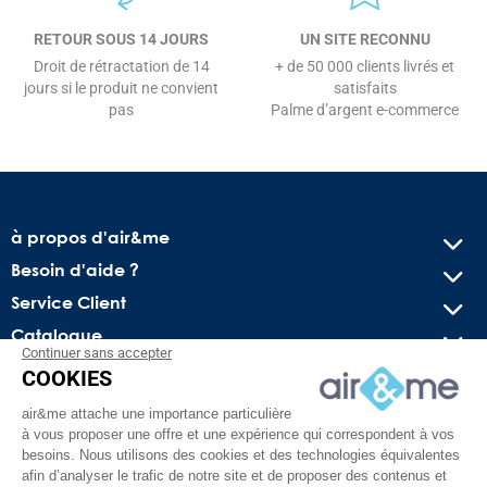
RETOUR SOUS 14 JOURS
UN SITE RECONNU
Droit de rétractation de 14
+ de 50 000 clients livrés et
jours si le produit ne convient
satisfaits
pas
Palme d’argent e-commerce
à propos d'air&me
Besoin d'aide ?
Service Client
Catalogue
Continuer sans accepter
COOKIES
Recevez nos offres spéciales !
air&me attache une importance particulière
Conseils pratiques, bons plans exclusifs et actus sur l’air
à vous proposer une offre et une expérience qui correspondent à vos
intérieur. Pas de spam, juré !
besoins. Nous utilisons des cookies et des technologies équivalentes
afin d’analyser le trafic de notre site et de proposer des contenus et