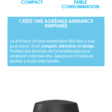
COMPACT
FAIBLE
CONSOMMATION
CRÉEZ UNE AGRÉABLE AMBIANCE
PARFUMÉE
Le diffuseur d’huiles essentielles MIA Noir a tout
pour plaire ! Il est
compact, silencieux et design
.
Profitez des bienfaits de l’aromathérapie pour
améliorer votre bien-être. Adoptez-le et faites-en
profiter à toute votre famille.