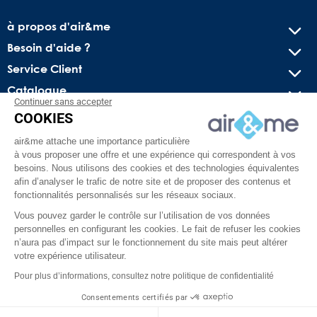
à propos d'air&me
Besoin d'aide ?
Service Client
Catalogue
Continuer sans accepter
COOKIES
Recevez nos offres spéciales !
air&me attache une importance particulière
Conseils pratiques, bons plans exclusifs et actus sur l’air
à vous proposer une offre et une expérience qui correspondent à vos
intérieur. Pas de spam, juré !
besoins. Nous utilisons des cookies et des technologies équivalentes
afin d’analyser le trafic de notre site et de proposer des contenus et
fonctionnalités personnalisés sur les réseaux sociaux.
Vous pouvez garder le contrôle sur l’utilisation de vos données
personnelles en configurant les cookies. Le fait de refuser les cookies
n’aura pas d’impact sur le fonctionnement du site mais peut altérer
votre expérience utilisateur.
Pour plus d’informations, consultez notre politique de confidentialité
Facebook
YouTube
Pinterest
Instagram
TikTok
Consentements certifiés par
air&me RGPD