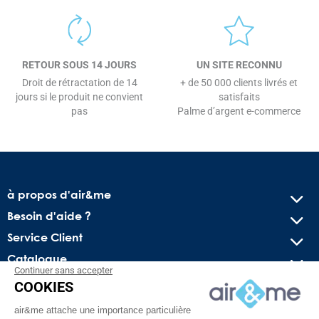
RETOUR SOUS 14 JOURS
UN SITE RECONNU
Droit de rétractation de 14
+ de 50 000 clients livrés et
jours si le produit ne convient
satisfaits
pas
Palme d’argent e-commerce
à propos d'air&me
Besoin d'aide ?
Service Client
Catalogue
Continuer sans accepter
COOKIES
Recevez nos offres spéciales !
air&me attache une importance particulière