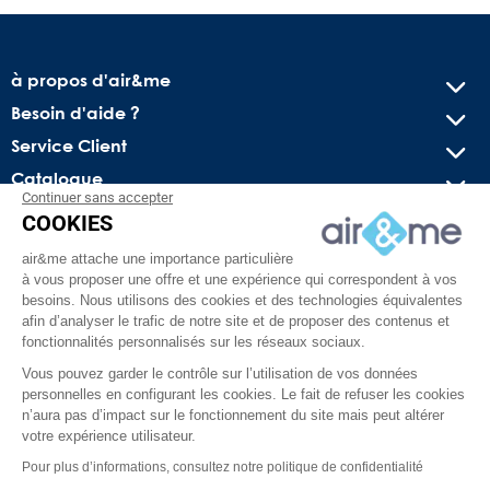
à propos d'air&me
Besoin d'aide ?
Service Client
Catalogue
Continuer sans accepter
COOKIES
Recevez nos offres spéciales !
air&me attache une importance particulière
Conseils pratiques, bons plans exclusifs et actus sur l’air
à vous proposer une offre et une expérience qui correspondent à vos
intérieur. Pas de spam, juré !
besoins. Nous utilisons des cookies et des technologies équivalentes
afin d’analyser le trafic de notre site et de proposer des contenus et
fonctionnalités personnalisés sur les réseaux sociaux.
Vous pouvez garder le contrôle sur l’utilisation de vos données
personnelles en configurant les cookies. Le fait de refuser les cookies
n’aura pas d’impact sur le fonctionnement du site mais peut altérer
votre expérience utilisateur.
Pour plus d’informations, consultez notre politique de confidentialité
Facebook
YouTube
Pinterest
Instagram
TikTok