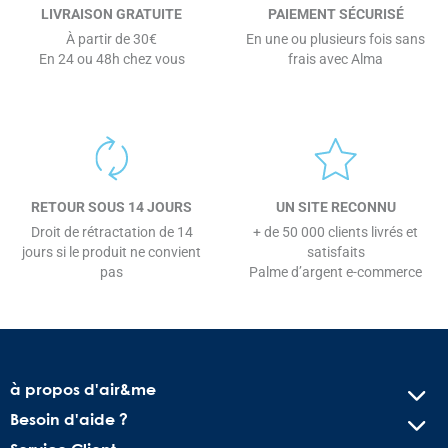
LIVRAISON GRATUITE
PAIEMENT SÉCURISÉ
À partir de 30€
En une ou plusieurs fois sans
En 24 ou 48h chez vous
frais avec Alma
RETOUR SOUS 14 JOURS
UN SITE RECONNU
Droit de rétractation de 14
+ de 50 000 clients livrés et
jours si le produit ne convient
satisfaits
pas
Palme d’argent e-commerce
à propos d'air&me
Besoin d'aide ?