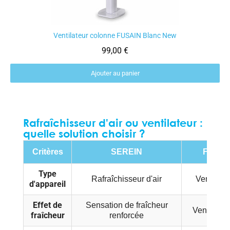
Ventilateur colonne FUSAIN Blanc New
Aperçu rapide
99,00 €
Ajouter au panier
Rafraîchisseur d'air ou ventilateur :
quelle solution choisir ?
Critères
SEREIN
FUSAI
Type
Rafraîchisseur d'air
Ventilate
d'appareil
Effet de
Sensation de fraîcheur
Ventilatio
fraîcheur
renforcée