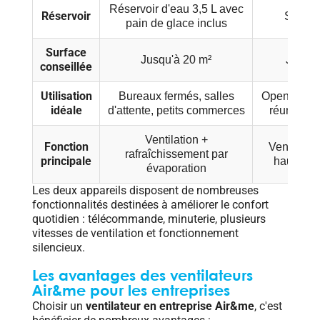
Réservoir d'eau 3,5 L avec
Réservoir
Sans r
pain de glace inclus
Surface
Jusqu'à 20 m²
Jusqu'
conseillée
Utilisation
Bureaux fermés, salles
Open space
idéale
d'attente, petits commerces
réunion,
Ventilation +
Fonction
Ventilatio
rafraîchissement par
principale
haute pe
évaporation
Les deux appareils disposent de nombreuses
fonctionnalités destinées à améliorer le confort
quotidien : télécommande, minuterie, plusieurs
vitesses de ventilation et fonctionnement
silencieux.
Les avantages des ventilateurs
Air&me pour les entreprises
Choisir un
ventilateur en entreprise Air&me
, c'est