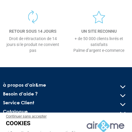
RETOUR SOUS 14 JOURS
UN SITE RECONNU
Droit de rétractation de 14
+ de 50 000 clients livrés et
jours si le produit ne convient
satisfaits
pas
Palme d’argent e-commerce
à propos d'air&me
Besoin d'aide ?
Service Client
Catalogue
Continuer sans accepter
COOKIES
Recevez nos offres spéciales !