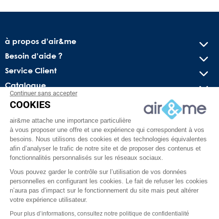
à propos d'air&me
Besoin d'aide ?
Service Client
Catalogue
Continuer sans accepter
COOKIES
Recevez nos offres spéciales !
air&me attache une importance particulière
Conseils pratiques, bons plans exclusifs et actus sur l’air
à vous proposer une offre et une expérience qui correspondent à vos
intérieur. Pas de spam, juré !
besoins. Nous utilisons des cookies et des technologies équivalentes
afin d’analyser le trafic de notre site et de proposer des contenus et
fonctionnalités personnalisés sur les réseaux sociaux.
Vous pouvez garder le contrôle sur l’utilisation de vos données
personnelles en configurant les cookies. Le fait de refuser les cookies
n’aura pas d’impact sur le fonctionnement du site mais peut altérer
votre expérience utilisateur.
Pour plus d’informations, consultez notre politique de confidentialité
Facebook
YouTube
Pinterest
Instagram
TikTok