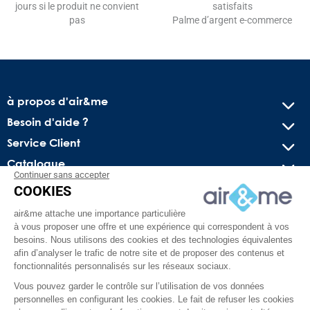
jours si le produit ne convient
satisfaits
pas
Palme d’argent e-commerce
à propos d'air&me
Besoin d'aide ?
Service Client
Catalogue
Continuer sans accepter
COOKIES
Recevez nos offres spéciales !
air&me attache une importance particulière
Conseils pratiques, bons plans exclusifs et actus sur l’air
à vous proposer une offre et une expérience qui correspondent à vos
intérieur. Pas de spam, juré !
besoins. Nous utilisons des cookies et des technologies équivalentes
afin d’analyser le trafic de notre site et de proposer des contenus et
fonctionnalités personnalisés sur les réseaux sociaux.
Vous pouvez garder le contrôle sur l’utilisation de vos données
personnelles en configurant les cookies. Le fait de refuser les cookies