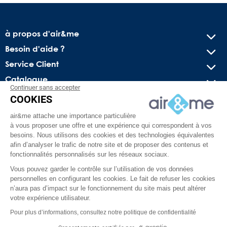
à propos d'air&me
Besoin d'aide ?
Service Client
Catalogue
Continuer sans accepter
COOKIES
Recevez nos offres spéciales !
air&me attache une importance particulière
Conseils pratiques, bons plans exclusifs et actus sur l’air
à vous proposer une offre et une expérience qui correspondent à vos
intérieur. Pas de spam, juré !
besoins. Nous utilisons des cookies et des technologies équivalentes
afin d’analyser le trafic de notre site et de proposer des contenus et
fonctionnalités personnalisés sur les réseaux sociaux.
Vous pouvez garder le contrôle sur l’utilisation de vos données
personnelles en configurant les cookies. Le fait de refuser les cookies
n’aura pas d’impact sur le fonctionnement du site mais peut altérer
votre expérience utilisateur.
Pour plus d’informations, consultez notre politique de confidentialité
Facebook
YouTube
Pinterest
Instagram
TikTok