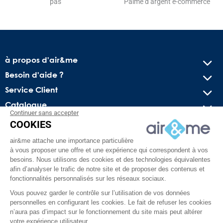
pas
Palme d’argent e-commerce
à propos d'air&me
Besoin d'aide ?
Service Client
Catalogue
Continuer sans accepter
COOKIES
Recevez nos offres spéciales !
air&me attache une importance particulière
Conseils pratiques, bons plans exclusifs et actus sur l’air
à vous proposer une offre et une expérience qui correspondent à vos
intérieur. Pas de spam, juré !
besoins. Nous utilisons des cookies et des technologies équivalentes
afin d’analyser le trafic de notre site et de proposer des contenus et
fonctionnalités personnalisés sur les réseaux sociaux.
Vous pouvez garder le contrôle sur l’utilisation de vos données
personnelles en configurant les cookies. Le fait de refuser les cookies
n’aura pas d’impact sur le fonctionnement du site mais peut altérer
votre expérience utilisateur.