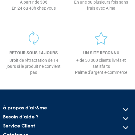
À partir de 30€
En une ou plusieurs fois sans
En 24 ou 48h chez vous
frais avec Alma
RETOUR SOUS 14 JOURS
UN SITE RECONNU
Droit de rétractation de 14
+ de 50 000 clients livrés et
jours si le produit ne convient
satisfaits
pas
Palme d’argent e-commerce
à propos d'air&me
Besoin d'aide ?
Service Client