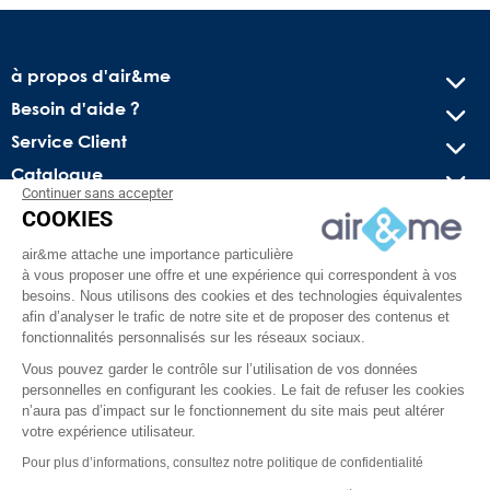
à propos d'air&me
Besoin d'aide ?
Service Client
Catalogue
Continuer sans accepter
COOKIES
Recevez nos offres spéciales !
air&me attache une importance particulière
Conseils pratiques, bons plans exclusifs et actus sur l’air
à vous proposer une offre et une expérience qui correspondent à vos
intérieur. Pas de spam, juré !
besoins. Nous utilisons des cookies et des technologies équivalentes
afin d’analyser le trafic de notre site et de proposer des contenus et
fonctionnalités personnalisés sur les réseaux sociaux.
Vous pouvez garder le contrôle sur l’utilisation de vos données
personnelles en configurant les cookies. Le fait de refuser les cookies
n’aura pas d’impact sur le fonctionnement du site mais peut altérer
votre expérience utilisateur.
Pour plus d’informations, consultez notre politique de confidentialité
Facebook
YouTube
Pinterest
Instagram
TikTok