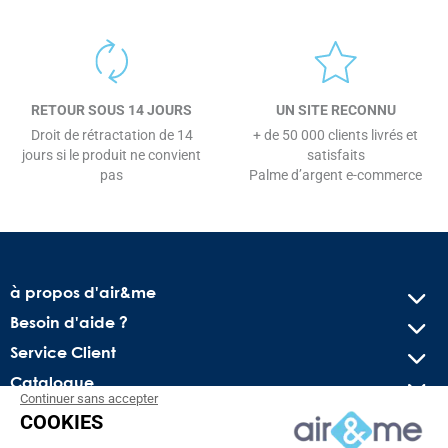
RETOUR SOUS 14 JOURS
UN SITE RECONNU
Droit de rétractation de 14
+ de 50 000 clients livrés et
jours si le produit ne convient
satisfaits
pas
Palme d’argent e-commerce
à propos d'air&me
Besoin d'aide ?
Service Client
Catalogue
Continuer sans accepter
COOKIES
Recevez nos offres spéciales !