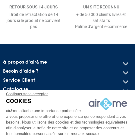
RETOUR SOUS 14 JOURS
UN SITE RECONNU
Droit de rétractation de 14
+ de 50 000 clients livrés et
jours si le produit ne convient
satisfaits
pas
Palme d’argent e-commerce
à propos d'air&me
Besoin d'aide ?
Service Client
Catalogue
Continuer sans accepter
COOKIES
Recevez nos offres spéciales !
air&me attache une importance particulière
Conseils pratiques, bons plans exclusifs et actus sur l’air
à vous proposer une offre et une expérience qui correspondent à vos
intérieur. Pas de spam, juré !
besoins. Nous utilisons des cookies et des technologies équivalentes
afin d’analyser le trafic de notre site et de proposer des contenus et
fonctionnalités personnalisés sur les réseaux sociaux.