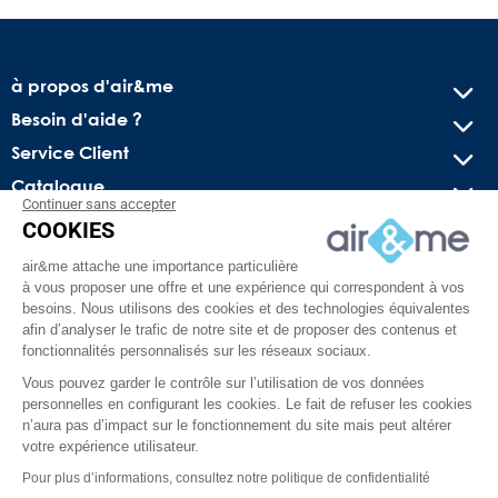
à propos d'air&me
Besoin d'aide ?
Service Client
Catalogue
Continuer sans accepter
COOKIES
Recevez nos offres spéciales !
air&me attache une importance particulière
Conseils pratiques, bons plans exclusifs et actus sur l’air
à vous proposer une offre et une expérience qui correspondent à vos
intérieur. Pas de spam, juré !
besoins. Nous utilisons des cookies et des technologies équivalentes
afin d’analyser le trafic de notre site et de proposer des contenus et
fonctionnalités personnalisés sur les réseaux sociaux.
Vous pouvez garder le contrôle sur l’utilisation de vos données
personnelles en configurant les cookies. Le fait de refuser les cookies
n’aura pas d’impact sur le fonctionnement du site mais peut altérer
votre expérience utilisateur.
Pour plus d’informations, consultez notre politique de confidentialité
Facebook
YouTube
Pinterest
Instagram
TikTok