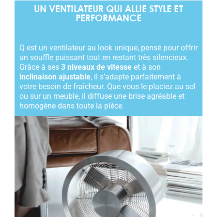
UN VENTILATEUR QUI ALLIE STYLE ET
PERFORMANCE
Q est un ventilateur au look unique, pensé pour offrir
un souffle puissant tout en restant très silencieux.
Grâce à ses
3 niveaux de vitesse
et à son
inclinaison ajustable
, il s’adapte parfaitement à
votre besoin de fraîcheur. Que vous le placiez au sol
ou sur un meuble, il diffuse une brise agréable et
homogène dans toute la pièce.