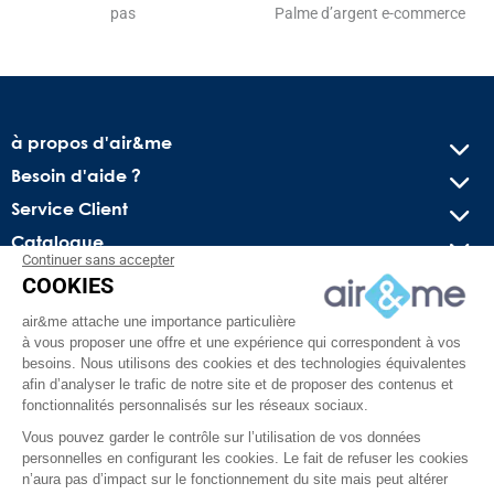
pas
Palme d’argent e-commerce
à propos d'air&me
Besoin d'aide ?
Service Client
Catalogue
Continuer sans accepter
COOKIES
Recevez nos offres spéciales !
air&me attache une importance particulière
Conseils pratiques, bons plans exclusifs et actus sur l’air
à vous proposer une offre et une expérience qui correspondent à vos
intérieur. Pas de spam, juré !
besoins. Nous utilisons des cookies et des technologies équivalentes
afin d’analyser le trafic de notre site et de proposer des contenus et
fonctionnalités personnalisés sur les réseaux sociaux.
Vous pouvez garder le contrôle sur l’utilisation de vos données
personnelles en configurant les cookies. Le fait de refuser les cookies
n’aura pas d’impact sur le fonctionnement du site mais peut altérer