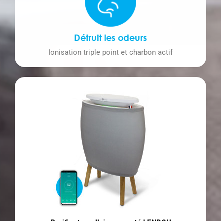
Détruit les odeurs
Ionisation triple point et charbon actif​
Aperçu rapide