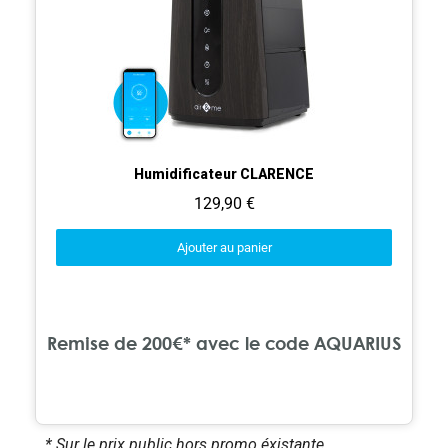
Aperçu rapide
Humidificateur CLARENCE
129,90 €
Ajouter au panier
Remise de 200€* avec le code AQUARIUS
* Sur le prix public hors promo éxistante