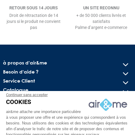
RETOUR SOUS 14 JOURS
UN SITE RECONNU
Droit de rétractation de 14
+ de 50 000 clients livrés et
jours si le produit ne convient
satisfaits
pas
Palme d’argent e-commerce
à propos d'air&me
Besoin d'aide ?
Service Client
Catalogue
Continuer sans accepter
COOKIES
Recevez nos offres spéciales !
air&me attache une importance particulière
Conseils pratiques, bons plans exclusifs et actus sur l’air
à vous proposer une offre et une expérience qui correspondent à vos
intérieur. Pas de spam, juré !
besoins. Nous utilisons des cookies et des technologies équivalentes
afin d’analyser le trafic de notre site et de proposer des contenus et
fonctionnalités personnalisés sur les réseaux sociaux.