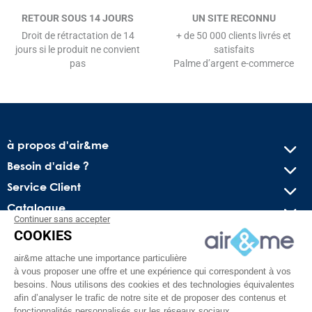
RETOUR SOUS 14 JOURS
UN SITE RECONNU
Droit de rétractation de 14
+ de 50 000 clients livrés et
jours si le produit ne convient
satisfaits
pas
Palme d’argent e-commerce
à propos d'air&me
Besoin d'aide ?
Service Client
Catalogue
Continuer sans accepter
COOKIES
Recevez nos offres spéciales !
air&me attache une importance particulière
Conseils pratiques, bons plans exclusifs et actus sur l’air
à vous proposer une offre et une expérience qui correspondent à vos
intérieur. Pas de spam, juré !
besoins. Nous utilisons des cookies et des technologies équivalentes
afin d’analyser le trafic de notre site et de proposer des contenus et
fonctionnalités personnalisés sur les réseaux sociaux.